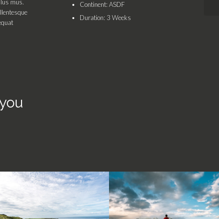
ulus mus.
Continent: ASDF
ellentesque
Duration: 3 Weeks
equat
 you