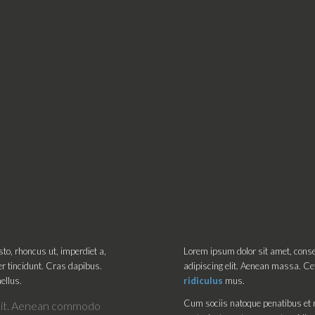
usto, rhoncus ut, imperdiet a,
Lorem ipsum dolor sit amet, cons
ger tincidunt. Cras dapibus.
adipiscing elit. Aenean massa. C
ellus.
ridiculus
mus.
Cum sociis natoque penatibus et 
 elit. Aenean commodo