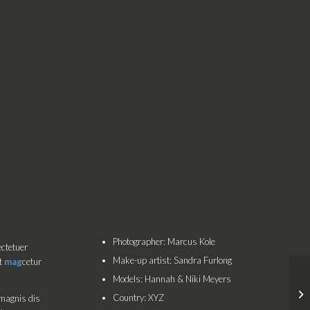
Photographer: Marcus Kole
ectetuer
Make-up artist: Sandra Furlong
et
mag
cetur
Models: Hannah & Niki Meyers
Country: XYZ
magnis dis