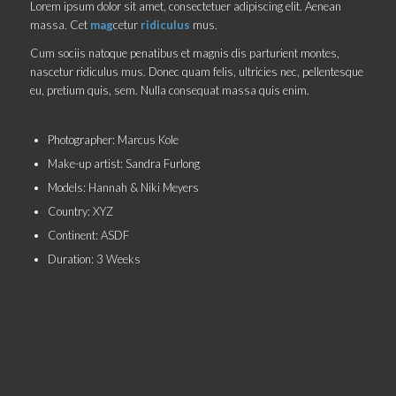
Lorem ipsum dolor sit amet, consectetuer adipiscing elit. Aenean
massa. Cet
mag
cetur
ridiculus
mus.
Cum sociis natoque penatibus et magnis dis parturient montes,
nascetur ridiculus mus. Donec quam felis, ultricies nec, pellentesque
eu, pretium quis, sem. Nulla consequat massa quis enim.
Photographer: Marcus Kole
Make-up artist: Sandra Furlong
Models: Hannah & Niki Meyers
Country: XYZ
Continent: ASDF
Duration: 3 Weeks