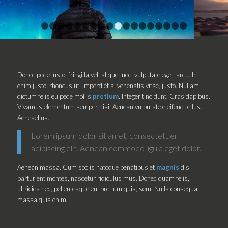
1
2
3
4
5
6
7
8
9
10
11
12
13
14
15
16
Donec pede justo, fringilla vel, aliquet nec, vulputate eget, arcu. In
enim justo, rhoncus ut, imperdiet a, venenatis vitae, justo. Nullam
dictum felis eu pede mollis
pretium
. Integer tincidunt. Cras dapibus.
Vivamus elementum semper nisi. Aenean vulputate eleifend tellus.
Aeneaellus.
Lorem ipsum dolor sit amet, consectetuer
adipiscing elit. Aenean commodo ligula eget dolor.
Aenean massa. Cum sociis natoque penatibus et
magnis
dis
parturient montes, nascetur ridiculus mus. Donec quam felis,
ultricies nec, pellentesque eu, pretium quis, sem. Nulla consequat
massa quis enim.