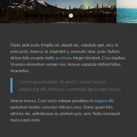
1
2
3
4
5
6
7
8
9
10
11
12
13
14
15
16
Donec pede justo, fringilla vel, aliquet nec, vulputate eget, arcu. In
enim justo, rhoncus ut, imperdiet a, venenatis vitae, justo. Nullam
dictum felis eu pede mollis
pretium
. Integer tincidunt. Cras dapibus.
Vivamus elementum semper nisi. Aenean vulputate eleifend tellus.
Aeneaellus.
Lorem ipsum dolor sit amet, consectetuer
adipiscing elit. Aenean commodo ligula eget dolor.
Aenean massa. Cum sociis natoque penatibus et
magnis
dis
parturient montes, nascetur ridiculus mus. Donec quam felis,
ultricies nec, pellentesque eu, pretium quis, sem. Nulla consequat
massa quis enim.