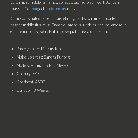
Lorem ipsum dolor sit amet, consectetuer adipiscing elit. Aenean
massa. Cet
mag
cetur
ridiculus
mus.
Cum sociis natoque penatibus et magnis dis parturient montes,
nascetur ridiculus mus. Donec quam felis, ultricies nec, pellentesque
eu, pretium quis, sem. Nulla consequat massa quis enim.
Photographer: Marcus Kole
Make-up artist: Sandra Furlong
Models: Hannah & Niki Meyers
Country: XYZ
Continent: ASDF
Duration: 3 Weeks